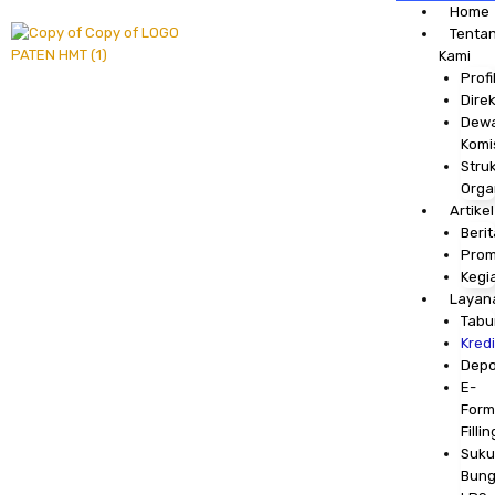
Skip
Home
to
Tenta
content
Kami
Profi
Direk
Dew
Komi
Stru
Orga
Artikel
Berit
Pro
Kegi
Layan
Tabu
Kredi
Depo
E-
Form
Fillin
Suku
Bun