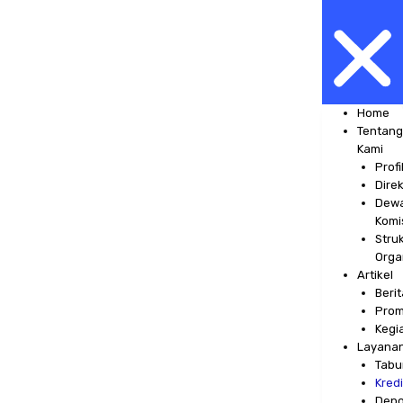
Home
Tentan
Kami
Profi
Direk
Dew
Komi
Stru
Orga
Artikel
Berit
Pro
Kegi
Layana
Tabu
Kredi
Depo