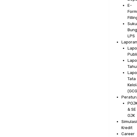
E-
Form
Fillin
Suku
Bun
LPS
Lapora
Lapo
Publ
Lapo
Tahu
Lapo
Tata
Kelol
(GCG
Peratur
POJ
& SE
OJK
Simulas
Kredit
Career