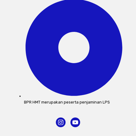
BPR HMT merupakan peserta penjaminan LPS
I
Y
n
o
s
u