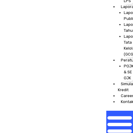
LPS
Lapor
Lapo
Publ
Lapo
Tahu
Lapo
Tata
Kelol
(GCG
Perat
POJ
& SE
OJK
Simula
Kredit
Caree
Konta