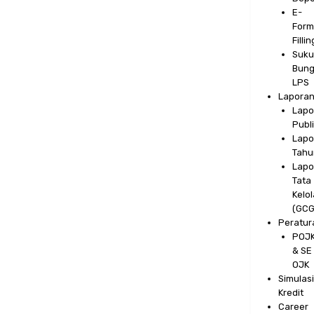
E-
Form
Fillin
Suku
Bun
LPS
Lapora
Lapo
Publ
Lapo
Tahu
Lapo
Tata
Kelol
(GCG
Peratur
POJ
& SE
OJK
Simulas
Kredit
Career