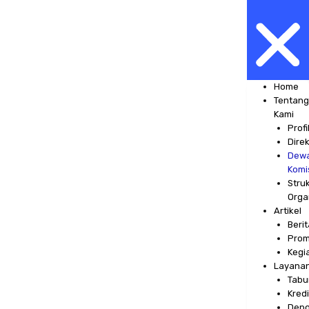
Home
Tentan
Kami
Profi
Direk
Dew
Komi
Stru
Orga
Artikel
Berit
Pro
Kegi
Layana
Tabu
Kredi
Depo