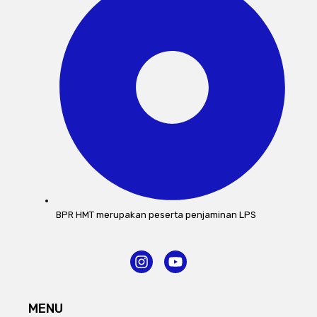
BPR HMT merupakan peserta penjaminan LPS
I
Y
n
o
s
u
t
t
MENU
a
u