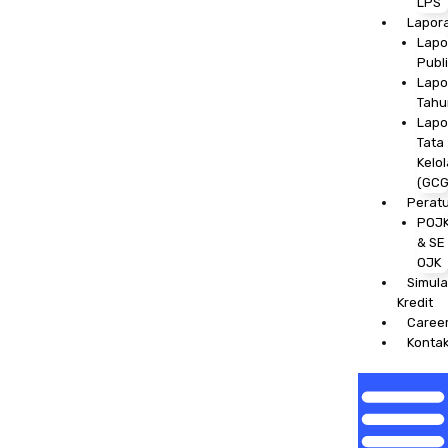
LPS
Lapor
Lapo
Publ
Lapo
Tahu
Lapo
Tata
Kelol
(GCG
Perat
POJ
& SE
OJK
Simula
Kredit
Caree
Konta