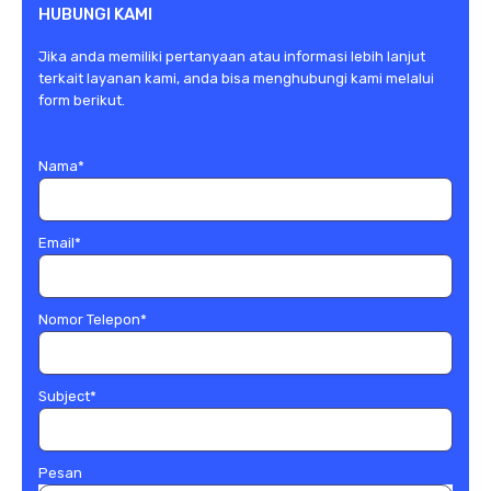
HUBUNGI KAMI
Jika anda memiliki pertanyaan atau informasi lebih lanjut
terkait layanan kami, anda bisa menghubungi kami melalui
form berikut.
Nama
*
Email
*
Nomor Telepon
*
Subject
*
Pesan