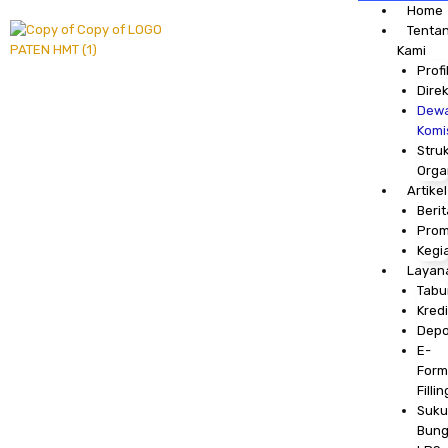
Skip
Home
to
Tenta
content
Kami
Profi
Direk
Dew
Komi
Stru
Orga
Artikel
Berit
Pro
Kegi
Layan
Tabu
Kredi
Depo
E-
Form
Fillin
Suku
Bun