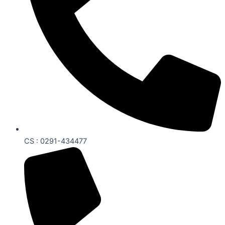
CS : 0291-434477