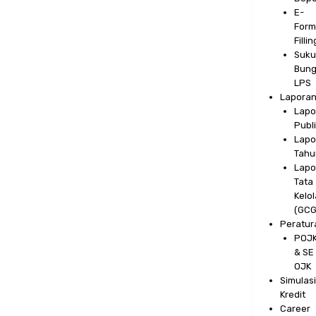
E-
Form
Fillin
Suku
Bun
LPS
Lapora
Lapo
Publ
Lapo
Tahu
Lapo
Tata
Kelol
(GCG
Peratur
POJ
& SE
OJK
Simulas
Kredit
Career