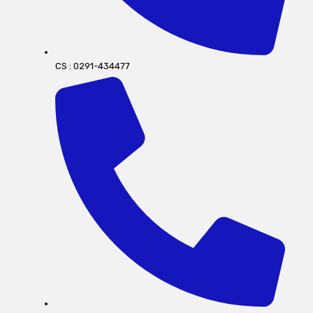
CS : 0291-434477