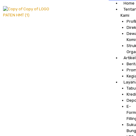
Skip
Post
Home
to
navigation
Tenta
content
Kami
Profi
Direk
Dew
Komi
Stru
Orga
Artikel
Berit
Pro
Kegi
Layan
Tabu
Kredi
Depo
E-
Form
Fillin
Suku
Bun