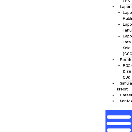
LPS
Lapor
Lapo
Publ
Lapo
Tahu
Lapo
Tata
Kelol
(GCG
Perat
POJ
& SE
OJK
Simula
Kredit
Caree
Konta