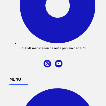
BPR HMT merupakan peserta penjaminan LPS
I
Y
n
o
s
u
t
t
MENU
a
u
g
b
r
e
a
m