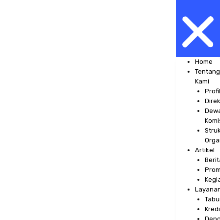
Home
Tentan
Kami
Profi
Direk
Dew
Komi
Stru
Orga
Artikel
Berit
Pro
Kegi
Layana
Tabu
Kredi
Depo