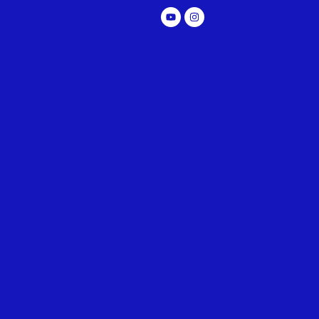
Y
I
o
n
u
s
t
t
u
a
b
g
e
r
a
m