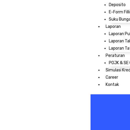
Deposito
E-Form Fill
Suku Bung
Laporan
Laporan Pub
Laporan T
Laporan Ta
Peraturan
POJK & SE
Simulasi Kred
Career
Kontak