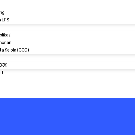
ing
a LPS
likasi
ahunan
ta Kelola (GCG)
 OJK
it