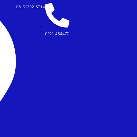
081393921331
0291-434477