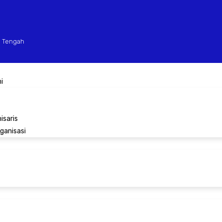
a Tengah
i
saris
ganisasi