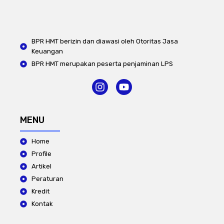
BPR HMT berizin dan diawasi oleh Otoritas Jasa
Keuangan
BPR HMT merupakan peserta penjaminan LPS
I
Y
n
o
s
u
t
t
MENU
a
u
g
b
Home
r
e
a
Profile
m
Artikel
Peraturan
Kredit
Kontak