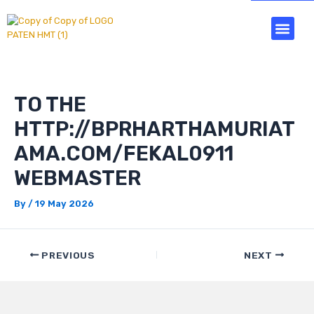
Skip
Post
Men
to
navigation
Tentang Kami
Simulasi Kredit
content
TO THE
HTTP://BPRHARTHAMURIAT
AMA.COM/FEKAL0911
WEBMASTER
By
/
19 May 2026
PREVIOUS
NEXT